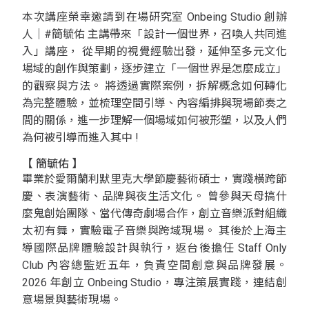
本次講座榮幸邀請到在場研究室 Onbeing Studio 創辦
人｜#簡毓佑 主講帶來「設計一個世界，召喚人共同進
入」講座， 從早期的視覺經驗出發，延伸至多元文化
場域的創作與策劃，逐步建立「一個世界是怎麼成立」
的觀察與方法。 將透過實際案例，拆解概念如何轉化
為完整體驗，並梳理空間引導、內容編排與現場節奏之
間的關係，進一步理解一個場域如何被形塑，以及人們
為何被引導而進入其中 !
【
簡毓佑
】
畢業於愛爾蘭利默里克大學節慶藝術碩士，實踐橫跨節
慶、表演藝術、品牌與夜生活文化。 曾參與天母搞什
麼鬼創始團隊、當代傳奇劇場合作，創立音樂派對組織
太初有舞，實驗電子音樂與跨域現場。 其後於上海主
導國際品牌體驗設計與執行，返台後擔任 Staff Only
Club 內容總監近五年，負責空間創意與品牌發展。
2026 年創立 Onbeing Studio，專注策展實踐，連結創
意場景與藝術現場。