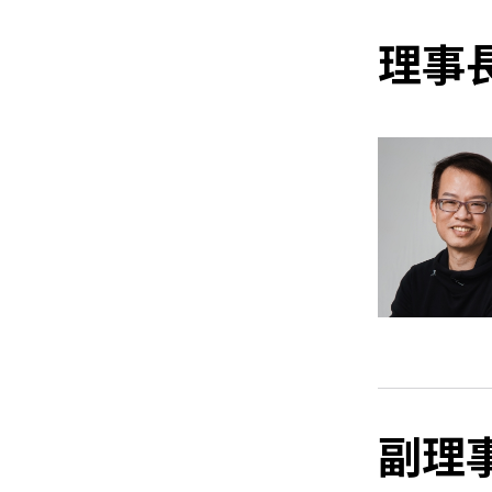
理事
副理