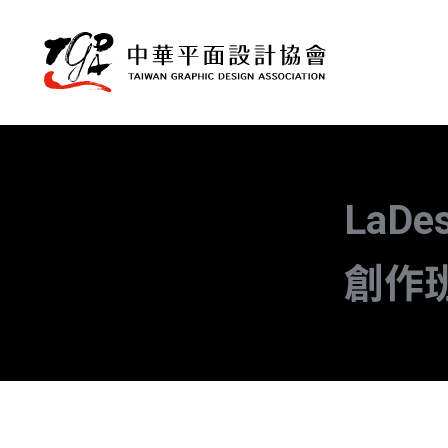
LaD
創作