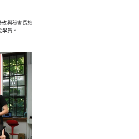
琦玫與秘書長施
勵學員。