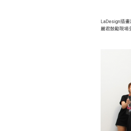
LaDesi
麗君鼓勵現場