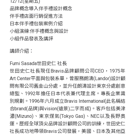
12/12(星期五)
品牌概念導入伴手禮設計概念
伴手禮店面行銷促進方法
日本伴手禮包裝案例介紹
小組演練:伴手禮概念與設計
小組作品發表及講評
講師介紹：
Fumi Sasada世田史仁 社長
世田史仁社長現任Bravis品牌顧問公司CEO，1975年
Art Center平面與包裝系畢，曾服務朗濤(Landor)設計顧
問有限公司舊金山分處，並升任朗濤設計東京分處創意
總監、1992年擔任日本代表兼代理主席。專長企業識
別規劃。1996年六月成立Bravis International(此名稱結
合brand(品牌)與vision(遠景)二字而成)。客戶包括美津
濃(Mizuno)、東京煤氣(Tokyo Gas)、NEC以及長野奧
運。歷經全球頂尖品牌設計顧問公司的訓練，世田史仁
社長成功地帶領Bravis公司發展，美國、日本及其他亞