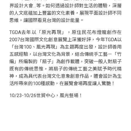
界設計大會…等。如何透過設計師對生活的體驗，深層
的人文底蘊加上豐富的文化素養，展現平面設計師不同
思維，讓國際看見台灣的設計能量。
TGDA去年以「原光再現」，原住民花布燈籠創作在
2007台灣國際文化創意展覽上深獲好評，今年TGDA以
「台灣100、風光再現」為主題再度出發，設計師善用
五感經驗，以台灣文化為背景，結合傳統手工藝－「竹
編」所編製的「扇子」為創作載體，突破一般人對扇子
既有的傳統思惟，將扇子的傳統工藝之美賦予時代精
神，成為具代表台灣文化意象創意作品，體會設計為生
活所帶來的100種感動，在展覽會場再度讓人驚艷！
10/23-10/26世貿中心，風光豋場！