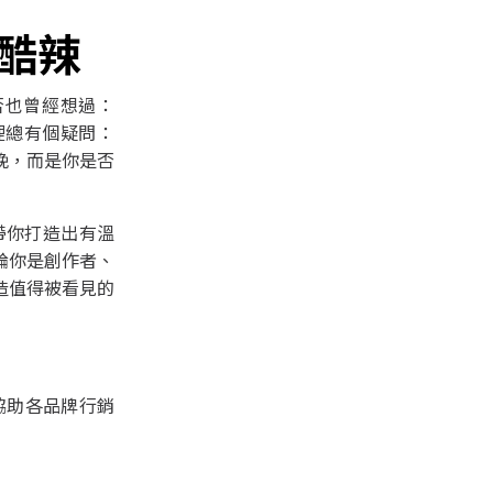
a 酷辣
否也曾經想過：
裡總有個疑問：
晚，而是你是否
帶你打造出有溫
論你是創作者、
造值得被看見的
＊協助各品牌行銷