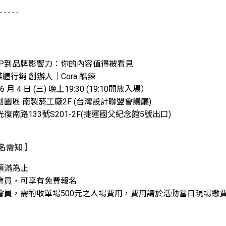
- - - - -
IP到品牌影響力：你的內容值得被看見
自媒體行銷
 創辦人
｜Cora 酷辣
 月 4 日 (三) 晚上19:30 (19:10開放入場）
園區 南製菸工廠2F (台灣設計聯盟會議廳)
復南路133號S201-2F(捷運國父紀念館5號出口)
名需知
】
，額滿為止
會會員，可享有免費報名
會會員，需酌收單場500元之入場費用，費用請於活動當日現場繳