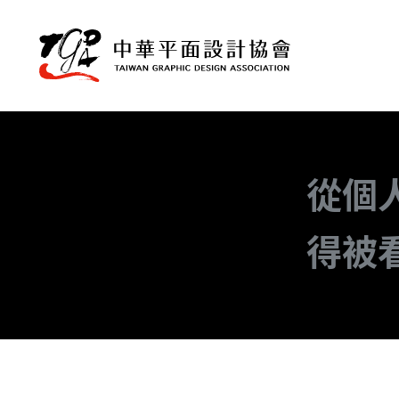
從個
得被