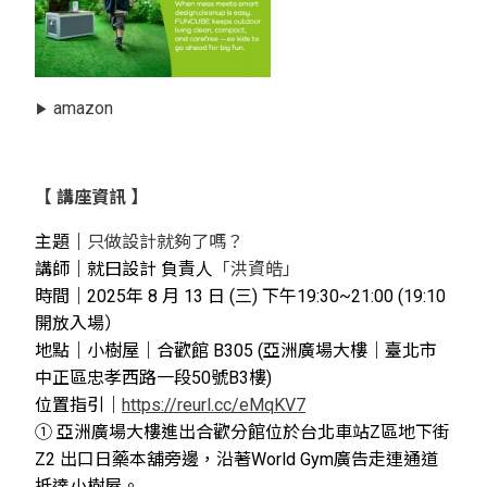
▶
amazon
【
講座資訊
】
主題｜
只做設計就夠了嗎？
講師｜就曰設計 負責人
「洪資皓」
時間｜2025年 8 月 13 日 (三) 下午19:30~21:00 (19:10
開放入場）
地點｜小樹屋
｜合歡館 B305
(
亞洲廣場大樓｜
臺北市
中正區忠孝西路一段50號B3樓)
位置指引｜
https://reurl.cc/eMqKV7
①
亞洲廣場
大樓進出合歡分館位於台北車站Z區地下街
Z2 出口日藥本舖旁邊，沿著World Gym廣告走連通道
抵達小樹屋。