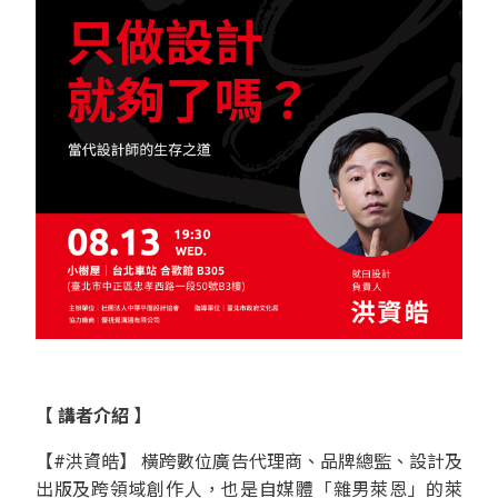
【 講者介紹 】
【#洪資皓】 橫跨數位廣告代理商、品牌總監、設計及
出版及跨領域創作人，也是自媒體「雜男萊恩」的萊