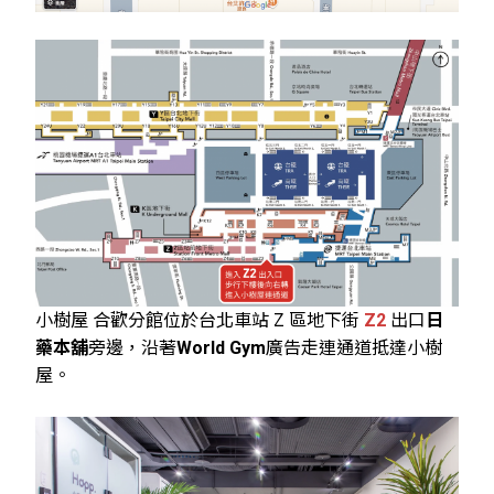
小樹屋 合歡分館位於台北車站 Z 區地下街
Z2
出口
日
藥本舖
旁邊，沿著
World Gym
廣告走連通道抵達小樹
屋。