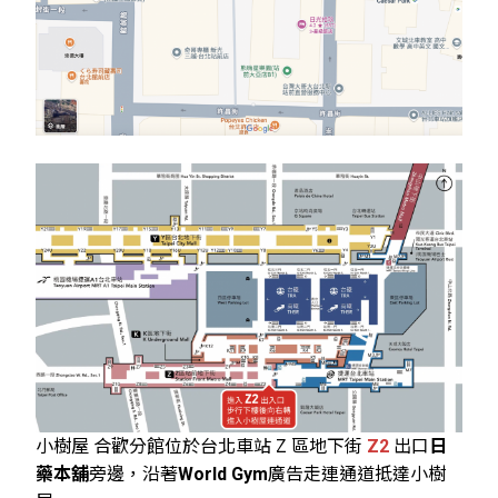
小樹屋 合歡分館位於台北車站 Z 區地下街
Z2
出口
日
藥本舖
旁邊，沿著
World Gym
廣告走連通道抵達小樹