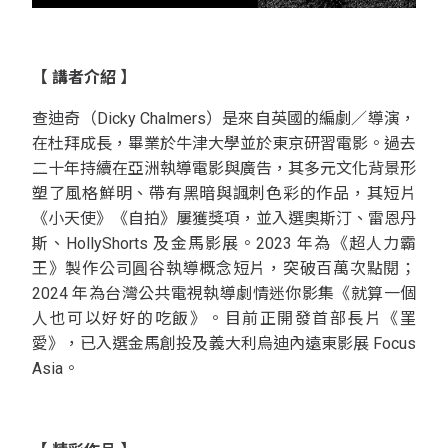
【 講者介紹 】
查迪奇（Dicky Chalmers）是來自英國的編劇／導演，
在杜拜成長，畢業於牛津大學並於東京研習電影。過去
二十年持續在亞洲執導電影與廣告，其多元文化背景形
塑了風格鮮明、帶有黑暗與諷刺色彩的作品，其短片
《小天使》《自拍》屢獲獎項，並入選奧斯汀、雷恩丹
斯、HollyShorts 及金馬影展。2023 年為《超人力霸
王》製作公司圓谷執導概念短片，突破百萬次點閱；
2024 年為台灣公共電視執導劇情迷你影集《就算一個
人也可以好好的吃飯》。目前正開發首部長片《罣
愛》，已入選金馬創投及義大利烏迪內遠東影展 Focus
Asia。