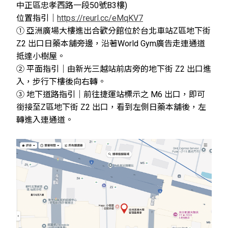
中正區忠孝西路一段50號B3樓)
位置指引｜
https://reurl.cc/eMqKV7
①
亞洲廣場
大樓進出合歡分館位於台北車站Z區地下街
Z2 出口日藥本舖旁邊，沿著World Gym廣告走連通道
抵達小樹屋。
② 平面指引｜
由新光三越站前店旁的地下街 Z2 出口進
入，步行下樓後向右轉。
③ 地下道路指引｜前往捷運站標示之 M6 出口，即可
銜接至Z區地下街 Z2 出口，看到左側日藥本舖後，左
轉進入連通道。