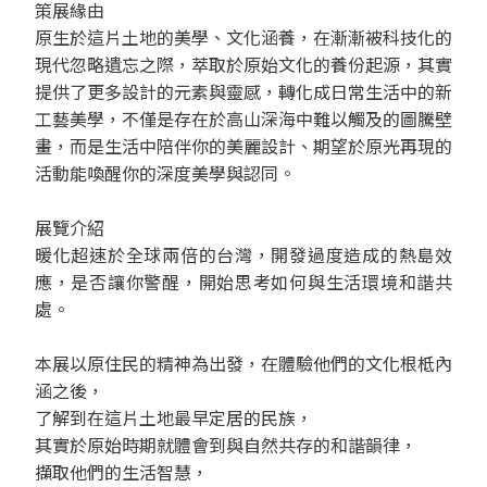
策展緣由
原生於這片土地的美學、文化涵養，在漸漸被科技化的
現代忽略遺忘之際，萃取於原始文化的養份起源，其實
提供了更多設計的元素與靈感，轉化成日常生活中的新
工藝美學，不僅是存在於高山深海中難以觸及的圖騰壁
畫，而是生活中陪伴你的美麗設計、期望於原光再現的
活動能喚醒你的深度美學與認同。
展覽介紹
暖化超速於全球兩倍的台灣，開發過度造成的熱島效
應，是否讓你警醒，開始思考如何與生活環境和諧共
處。
本展以原住民的精神為出發，在體驗他們的文化根柢內
涵之後，
了解到在這片土地最早定居的民族，
其實於原始時期就體會到與自然共存的和諧韻律，
擷取他們的生活智慧，