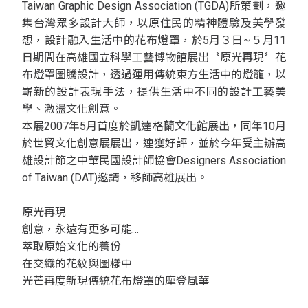
Taiwan Graphic Design Association (TGDA)所策劃，邀
集台灣眾多設計大師，以原住民的精神體驗及美學發
想，設計融入生活中的花布燈罩，於5月３日~５月11
日期間在高雄國立科學工藝博物館展出〝原光再現〞花
布燈罩圖騰設計，透過運用傳統東方生活中的燈籠，以
嶄新的設計表現手法，提供生活中不同的設計工藝美
學、激盪文化創意。
本展2007年5月首度於凱達格蘭文化館展出，同年10月
於世貿文化創意展展出，連獲好評，並於今年受主辦高
雄設計節之中華民國設計師協會Designers Association
of Taiwan (DAT)邀請，移師高雄展出。
原光再現
創意，永遠有更多可能…
萃取原始文化的養份
在交織的花紋與圖樣中
光芒再度新現傳統花布燈罩的摩登風華