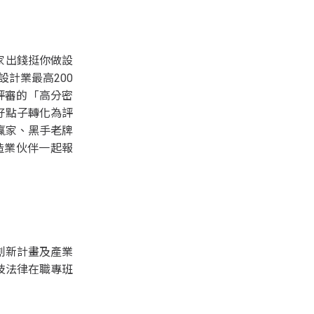
家出錢挺你做設
設計業最高200
評審的「高分密
好點子轉化為評
贏家、黑手老牌
造業伙伴一起報
創新計畫及產業
技法律在職專班