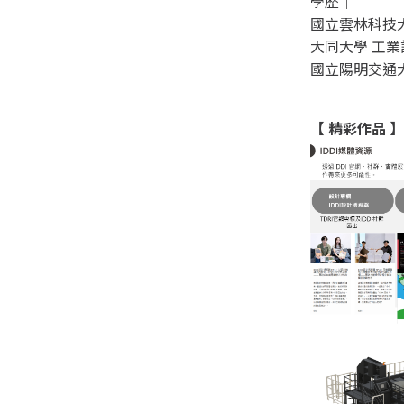
學歷｜
國立雲林科技大
大同大學 工業
國立陽明交通
【
精彩作品
】