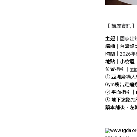
【
講座資訊
】
主題｜
國家出
講師｜
台灣設
時間｜
2026年
地點｜小樹屋
位置指引｜
htt
① 
亞洲廣場
大
Gym廣告走連
② 平面指引｜
③ 地下道路指
藥本舖後，左
www.tgda.o