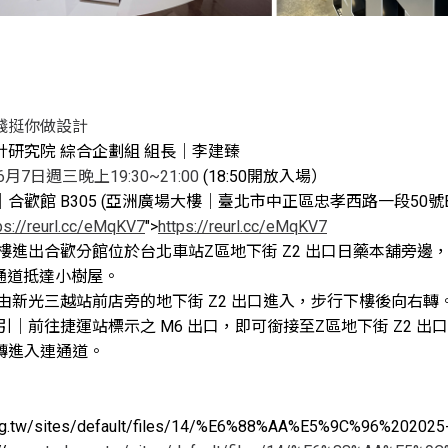
錢挺你做設計
計研究院 綜合企劃組 組長｜李建臻
6月7日週三晚上19:30~21:00
 (18:50開放入場）
｜合歡館 B305 
(
亞洲廣場大樓｜
臺北市中正區忠孝西路一段50號B
ps://reurl.cc/eMqKV7
">
https://reurl.cc/eMqKV7
樓進出合歡分館位於台北車站Z區地下街 Z2 出口日藥本舖旁邊，沿著
通道抵達小樹屋。 
由新光三越站前店旁的地下街 Z2 出口進入，步行下樓後向右轉。
引｜前往捷運站標示之 M6 出口，即可銜接至Z區地下街 Z2 出
轉進入連通道。
rg.tw/sites/default/files/14/%E6%88%AA%E5%9C%96%202025