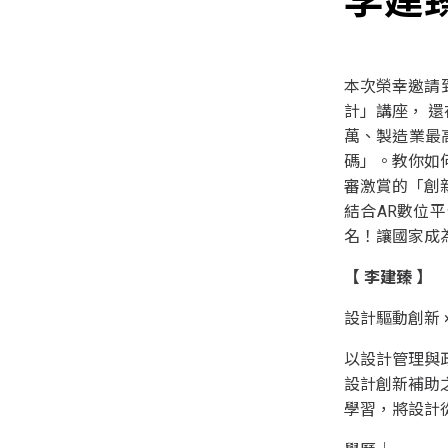
李建
本次榮幸邀請
計」講座， 還
萬、製造業最
碼」。教你如
審激賞的「創
結合AR數位
名！讓國家成
【 李建臻
】
設計驅動創新 
以設計管理與
設計創新補助
學習，將設計