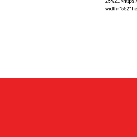
25%2...">https:
width="552" he