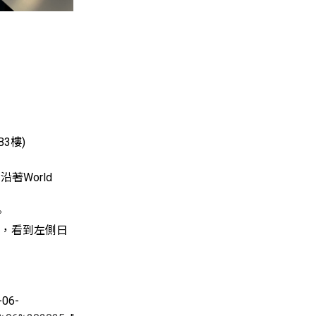
3樓)
World 
 
口，看到左側日
-06-