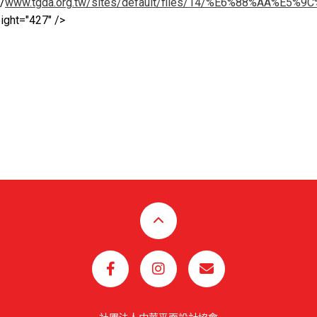
//
www.tgda.org.tw/sites/default/files/14/%E6%88%AA%E5%
ight="427" />