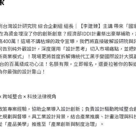
臻
到台灣設計研究院 綜合企劃組 組長｜【李建臻】主講 帶來「國
在為資金埋沒了你的創新創意？經濟部IDDI計畫祭出豪華補助，
高400萬！這場不講枯燥的政令宣導，我們將直接破解設研院與
何告別純外觀設計，深度運用「設計思考」切入市場痛點，並把
新商業模式」！現場更將首度拆解傳統代工黑手變國際設計大獎
平台的百萬級成功心法！名額有限，立即報名，還要拉著你的製
為你最強的設計靠山！
× 跨域整合 × 科技法律視角
政策專案經驗，協助企業導入設計創新；負責設計驅動跨域整合
之規劃與督導。具工業設計背景，結合產業推廣、計畫治理與科
從「產品美學」推進至「產業創新與制度治理」。