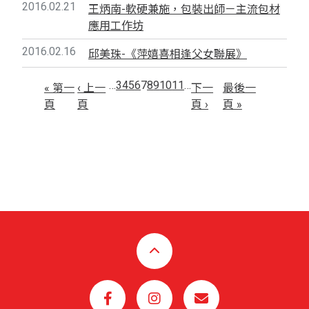
2016.02.21
王炳南-軟硬兼施，包裝出師－主流包材
應用工作坊
2016.02.16
邱美珠-《萍嬉喜相逢父女聯展》
…
3
4
5
6
7
8
9
10
11
…
« 第一
‹ 上一
下一
最後一
頁
頁
頁 ›
頁 »